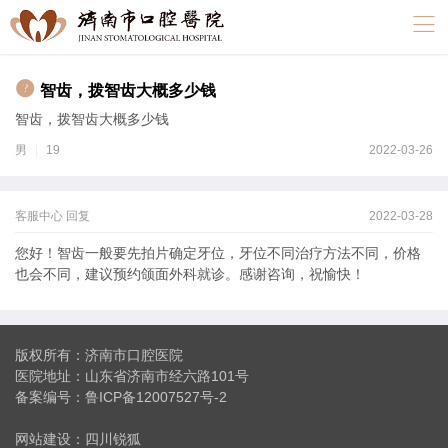

智齿，拨智齿大概多少钱
智齿，拨智齿大概多少钱
男
|
19
2022-03-26
客服中心 回复
2022-03-28
您好！智齿一般要先拍片确定牙位，牙位不同治疗方法不同，价格
也会不同，建议预约颌面外科就诊。感谢咨询，祝愉快！
版权所有：济南市口腔医院
医院地址：山东省济南市经六路101号
备案编号：
鲁ICP备12007527号-2
网站建设
：
四川锐狐