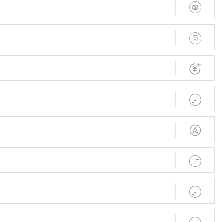






