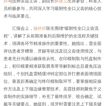
婷
与技师吴霞主讲，副院长
解建立
出席参会，科室人
员积极参与，共同深入学习吸附性全口义齿的核心技
术与临床要点。
汇报会上，
穆婷婷
医生围绕
“
吸附性全口义齿流
程
”
，讲解了从前期准备到后期维护的全流程关键技
术，强调各环节精准操作的重要性。她指出，需全面
评估患者牙槽骨、牙龈等状况及旧义齿使用情况，与
患者充分沟通以确保依从性。在印模制取与托盘制作
上，初印模要精准获取唇系带等解剖标志且避免压迫
组织，个别托盘需蜡缓冲特定部位并打磨表面增强固
位。垂直距离确定与终印模制取环节，要掌握相应操
作方法及上下颌边缘整塑技术。吴霞技师则聚焦于义
齿制作的实操细节，补充了最终排牙、咬合确定、试
戴等关键要点。她提到，排牙时需要注意上下颌关键