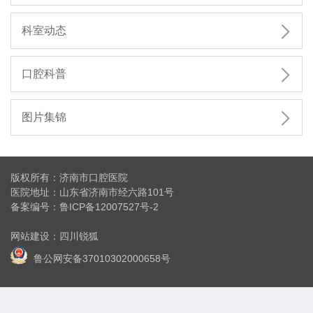

科室动态

口腔科普

图片集锦
版权所有：济南市口腔医院
医院地址：山东省济南市经六路101号
备案编号：
鲁ICP备12007527号-2
网站建设
：
四川锐狐
鲁公网安备37010302000658号