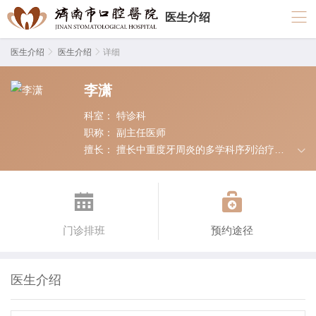
医生介绍
医生介绍

医生介绍

详细
李潇
科室：
特诊科
职称：
副主任医师
擅长：
擅长中重度牙周炎的多学科序列治疗，
内窥镜辅助下牙周治疗、激光牙周治疗、牙周病
清创及再生手术、牙周美学和成形手术等牙周手


术。
门诊排班
预约途径
医生介绍